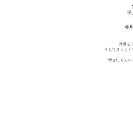
平
＠
尾道を
そしてＳｕｇｉ
焼きたて丸パ