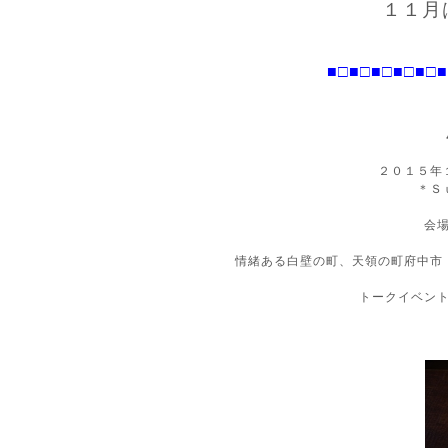
１１月
■□■□
■□■□
■□■
２０１５年
＊Ｓ
会
情緒ある白壁の町、天領の町府中市
トークイベン