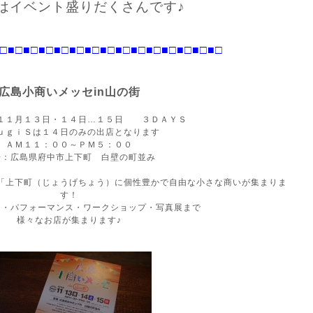
はイベント盛りだくさんです♪
□
■□■□
■□■□
■□■□
■□■□
■□■□
■□■□
■□■□
広島小商いメッセin山の街
１１月１３日・１４日…１５日 ３ＤＡＹＳ
ｕｇｉＳは１４日のみの出店となります
ＡＭ１１：００～ＰＭ５：００
場：広島県府中市上下町 白壁の町並み
「上下町（じょうげちょう）に個性豊かで自由な小さな商いが集まりま
す！
ト・パフォーマンス・ワークショップ・写真展まで
様々なお店が集まります♪