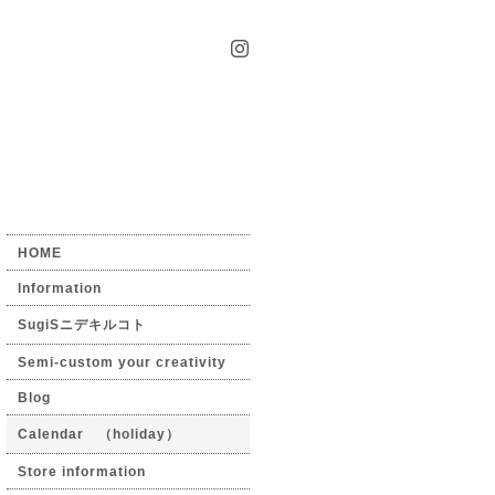
HOME
Information
SugiSニデキルコト
Semi-custom your creativity
Blog
Calendar （holiday）
Store information