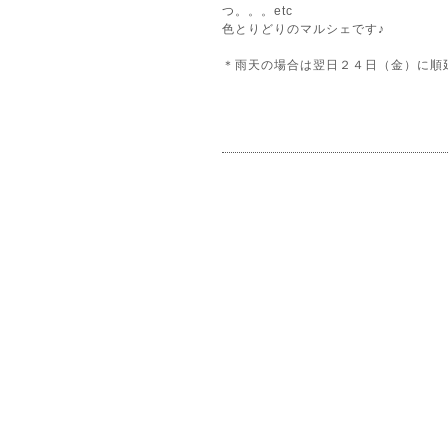
つ。。。etc
色とりどりのマルシェです♪
＊雨天の場合は翌日２４日（金）に順