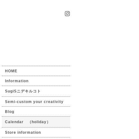
HOME
Information
SugiSニデキルコト
Semi-custom your creativity
Blog
Calendar （holiday）
Store information