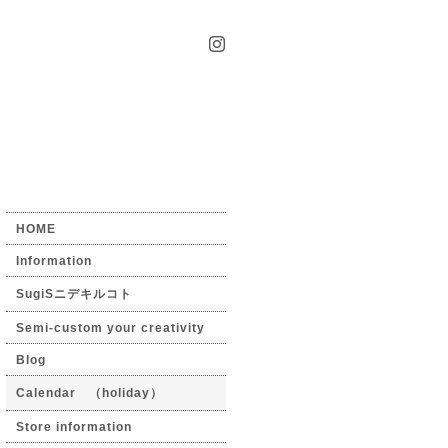
HOME
Information
SugiSニデキルコト
Semi-custom your creativity
Blog
Calendar （holiday）
Store information