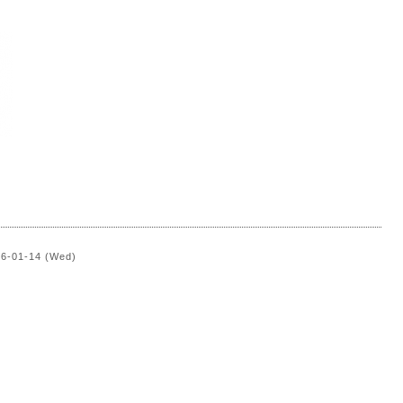
）
26-01-14 (Wed)