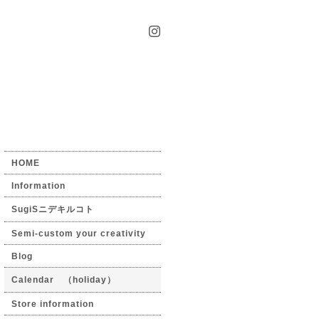
HOME
Information
SugiSニデキルコト
Semi-custom your creativity
Blog
Calendar （holiday）
Store information