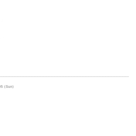
）
05 (Sun)