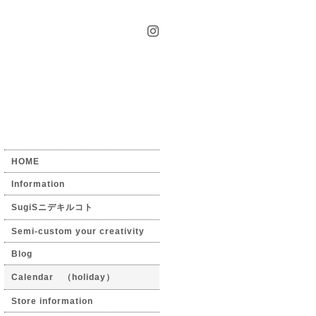
HOME
Information
SugiSニデキルコト
Semi-custom your creativity
Blog
Calendar （holiday）
Store information