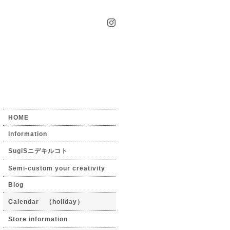
HOME
Information
SugiSニデキルコト
Semi-custom your creativity
Blog
Calendar （holiday）
Store information