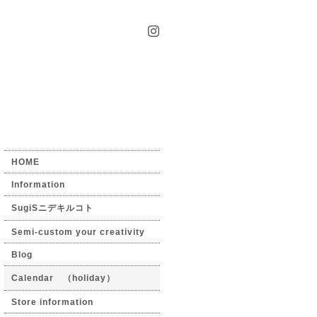
HOME
Information
SugiSニデキルコト
Semi-custom your creativity
Blog
Calendar （holiday）
Store information