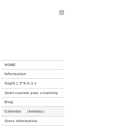
HOME
Information
SugiSニデキルコト
Semi-custom your creativity
Blog
Calendar （holiday）
Store information