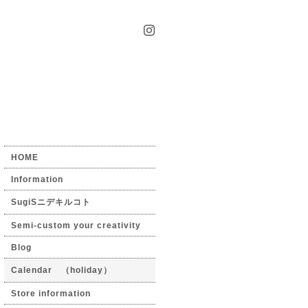
HOME
Information
SugiSニデキルコト
Semi-custom your creativity
Blog
Calendar （holiday）
Store information