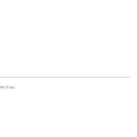
）
04 (Tue)