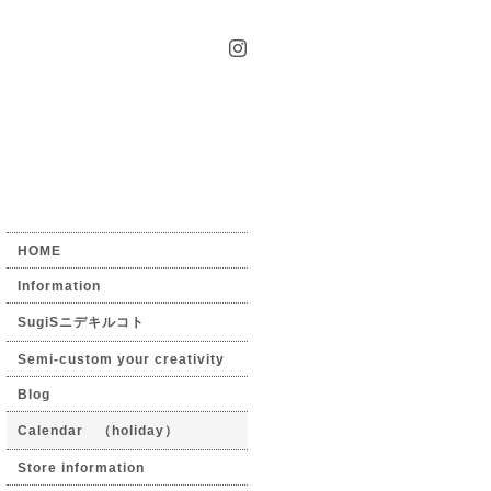
HOME
Information
SugiSニデキルコト
Semi-custom your creativity
Blog
Calendar （holiday）
Store information