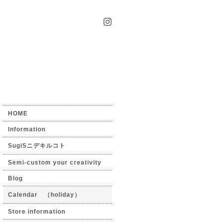
HOME
Information
SugiSニデキルコト
Semi-custom your creativity
Blog
Calendar （holiday）
Store information