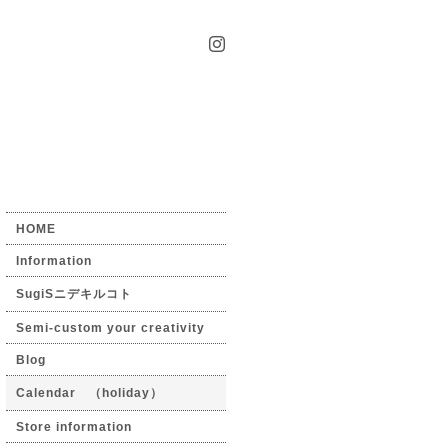
HOME
Information
SugiSニデキルコト
Semi-custom your creativity
Blog
Calendar （holiday）
Store information