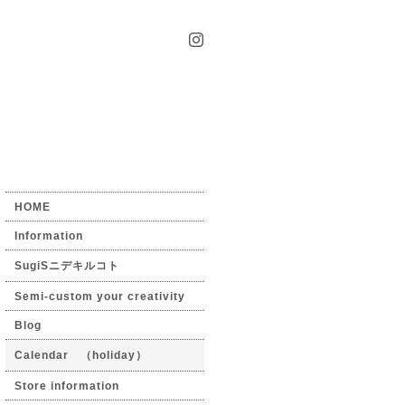
HOME
Information
SugiSニデキルコト
Semi-custom your creativity
Blog
Calendar （holiday）
Store information